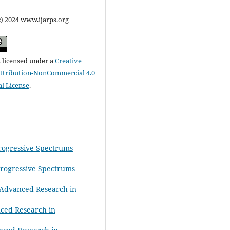
c) 2024 www.ijarps.org
s licensed under a
Creative
tribution-NonCommercial 4.0
al License
.
Progressive Spectrums
 Progressive Spectrums
f Advanced Research in
nced Research in