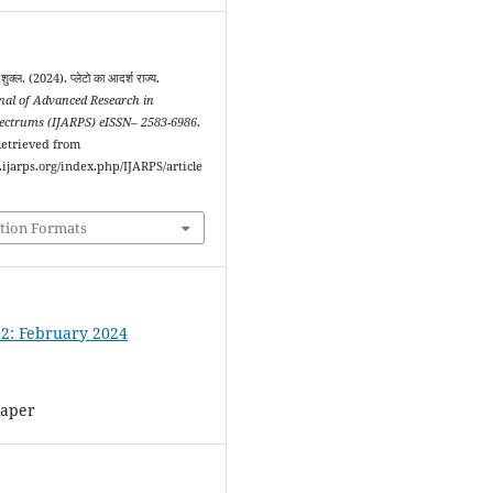
शुक्ल. (2024). प्लेटो का आदर्श राज्य.
rnal of Advanced Research in
pectrums (IJARPS) eISSN– 2583-6986
,
Retrieved from
l.ijarps.org/index.php/IJARPS/article
tion Formats
 02: February 2024
Paper