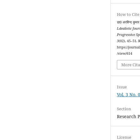
How to Cite
डा0 अरविन्द कुमार 
Ldealistic Jou
Progressive S
3
(02), 45–51. 
https://journa
/view/614
More Cita
Issue
Vol. 3 No.
Section
Research 
License